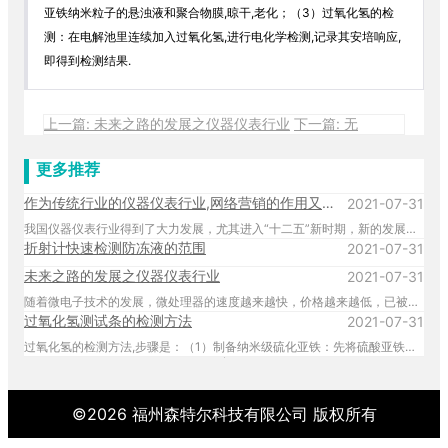
亚铁纳米粒子的悬浊液和聚合物膜,晾干,老化；（3）过氧化氢的检
测：在电解池里连续加入过氧化氢,进行电化学检测,记录其安培响应,
即得到检测结果.
上一篇: 未来之路的发展之仪器仪表行业
下一篇: 无
更多推荐
作为传统行业的仪器仪表行业,网络营销的作用又有多大
2021-07-31
我国仪器仪表行业得到了大力发展，尤其进入“十二五”新时期，新的发展机遇也扑面而来。但是也不能够忽视受原材料成本、人工成本的等因素影响，仪器仪表行业增速已经相对放缓。尤其是经济大环境的不确定性，为中小仪器仪表企业发展带来了一定的挑战。中小仪器仪表企业如何利用现有资源，促进自身发展，抢占市场呢？
折射计快速检测防冻液的范围
2021-07-31
未来之路的发展之仪器仪表行业
2021-07-31
随着微电子技术的发展，微处理器的速度越来越快，价格越来越低，已被广泛应用于仪器仪表中，使得一些实时性要求很高，原本由硬件完成的功能，可以通过软件来实现。甚至许多原来用硬件电路难以解诀或根本无法解决的问题，也可以采用软件技术很好地加以解决。数字信号处理技术的发展和高速数字信号处理器的广泛采用，极大地增强了仪器的信号处理能力。数字滤波、FFT、相关、卷积等是信号处理的常用方法，其共同特点是，算法的主要运算都是由迭代式的乘和加组成，这些运算如果在通用微机上用软件完成，运算时间较长，而数字信号处理器通过硬件完成上述乘、加运算，大大提高了仪器性能，推动了数字信号处理技术在仪器仪表领域的广泛应用。
过氧化氢测试条的检测方法
2021-07-31
过氧化氢的检测方法,步骤是：（1）制备纳米级硫化亚铁：先将硫酸亚铁铵溶解于通氮除氧二次水中,再加入硫化物和表面活性剂的混合溶液,在超声条件下混合,反应结束后离心洗涤沉淀,真空干燥,即得到纳米级硫化亚铁样品；其中硫化物和表面活性剂剂的摩尔比为1∶1,表面活性剂用量为0．014M；（2）检测准备：在玻碳电极上依次滴涂硫化亚铁纳米粒子的悬浊液和聚合物膜,晾干,老化；（3）过氧化氢的检测：在电解池里连续加入过氧化氢,进行电化学检测,记录其安培响应,即得到检测结果.
©
2026
福州森特尔科技有限公司
版权所有