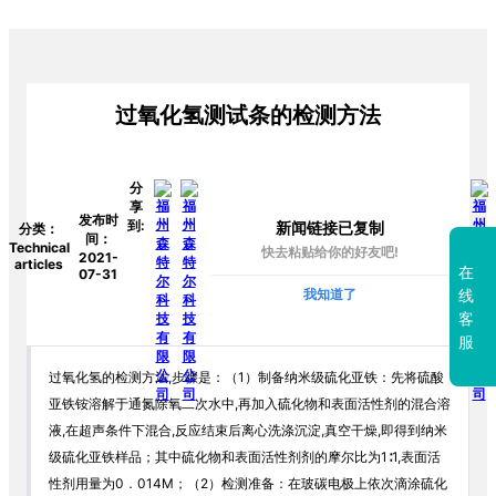
过氧化氢测试条的检测方法
分
享
发布时
到:
新闻链接已复制
分类：
间：
Technical
快去粘贴给你的好友吧!
2021-
articles
在
07-31
我知道了
线
客
服
过氧化氢的检测方法,步骤是：（1）制备纳米级硫化亚铁：先将硫酸
亚铁铵溶解于通氮除氧二次水中,再加入硫化物和表面活性剂的混合溶
液,在超声条件下混合,反应结束后离心洗涤沉淀,真空干燥,即得到纳米
级硫化亚铁样品；其中硫化物和表面活性剂剂的摩尔比为1∶1,表面活
性剂用量为0．014M；（2）检测准备：在玻碳电极上依次滴涂硫化